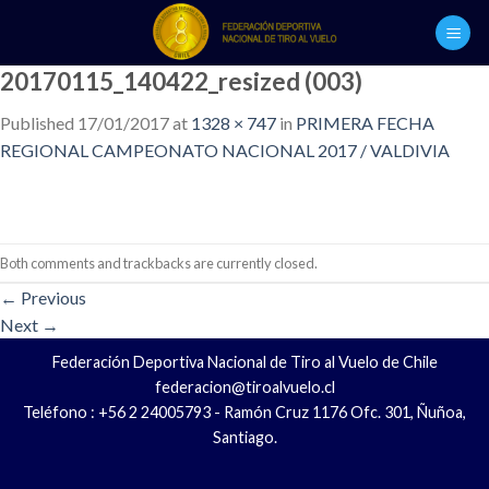
Skip
to
content
20170115_140422_resized (003)
Published
17/01/2017
at
1328 × 747
in
PRIMERA FECHA
REGIONAL CAMPEONATO NACIONAL 2017 / VALDIVIA
Both comments and trackbacks are currently closed.
←
Previous
Next
→
Federación Deportiva Nacional de Tiro al Vuelo de Chile
federacion@tiroalvuelo.cl
Teléfono : +56 2 24005793 - Ramón Cruz 1176 Ofc. 301, Ñuñoa,
Santiago.