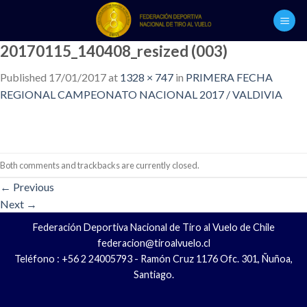
Skip
to
content
20170115_140408_resized (003)
Published
17/01/2017
at
1328 × 747
in
PRIMERA FECHA
REGIONAL CAMPEONATO NACIONAL 2017 / VALDIVIA
Both comments and trackbacks are currently closed.
←
Previous
Next
→
Federación Deportiva Nacional de Tiro al Vuelo de Chile
federacion@tiroalvuelo.cl
Teléfono : +56 2 24005793 - Ramón Cruz 1176 Ofc. 301, Ñuñoa,
Santiago.