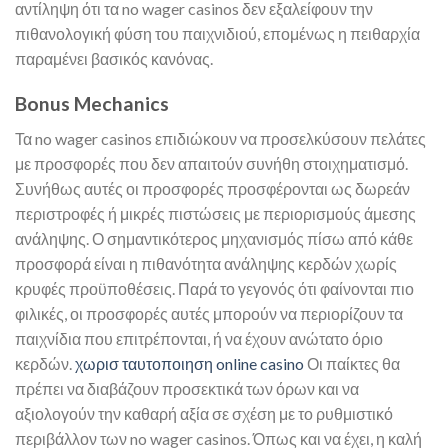
αντίληψη ότι τα no wager casinos δεν εξαλείφουν την
πιθανολογική φύση του παιχνιδιού, επομένως η πειθαρχία
παραμένει βασικός κανόνας.
Bonus Mechanics
Τα no wager casinos επιδιώκουν να προσελκύσουν πελάτες
με προσφορές που δεν απαιτούν συνήθη στοιχηματισμό.
Συνήθως αυτές οι προσφορές προσφέρονται ως δωρεάν
περιστροφές ή μικρές πιστώσεις με περιορισμούς άμεσης
ανάληψης. Ο σημαντικότερος μηχανισμός πίσω από κάθε
προσφορά είναι η πιθανότητα ανάληψης κερδών χωρίς
κρυφές προϋποθέσεις. Παρά το γεγονός ότι φαίνονται πιο
φιλικές, οι προσφορές αυτές μπορούν να περιορίζουν τα
παιχνίδια που επιτρέπονται, ή να έχουν ανώτατο όριο
κερδών.
χωρισ ταυτοποιηση online casino
Οι παίκτες θα
πρέπει να διαβάζουν προσεκτικά των όρων και να
αξιολογούν την καθαρή αξία σε σχέση με το ρυθμιστικό
περιβάλλον των no wager casinos. Όπως και να έχει, η καλή