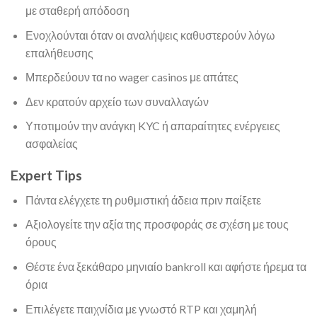
με σταθερή απόδοση
Ενοχλούνται όταν οι αναλήψεις καθυστερούν λόγω
επαλήθευσης
Μπερδεύουν τα no wager casinos με απάτες
Δεν κρατούν αρχείο των συναλλαγών
Υποτιμούν την ανάγκη KYC ή απαραίτητες ενέργειες
ασφαλείας
Expert Tips
Πάντα ελέγχετε τη ρυθμιστική άδεια πριν παίξετε
Αξιολογείτε την αξία της προσφοράς σε σχέση με τους
όρους
Θέστε ένα ξεκάθαρο μηνιαίο bankroll και αφήστε ήρεμα τα
όρια
Επιλέγετε παιχνίδια με γνωστό RTP και χαμηλή