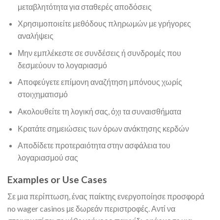
μεταβλητότητα για σταθερές αποδόσεις
Χρησιμοποιείτε μεθόδους πληρωμών με γρήγορες
αναλήψεις
Μην εμπλέκεστε σε συνδέσεις ή συνδρομές που
δεσμεύουν το λογαριασμό
Αποφεύγετε επίμονη αναζήτηση μπόνους χωρίς
στοιχηματισμό
Ακολουθείτε τη λογική σας, όχι τα συναισθήματα
Κρατάτε σημειώσεις των όρων ανάκτησης κερδών
Αποδίδετε προτεραιότητα στην ασφάλεια του
λογαριασμού σας
Examples or Use Cases
Σε μια περίπτωση, ένας παίκτης ενεργοποίησε προσφορά
no wager casinos με δωρεάν περιστροφές. Αντί να