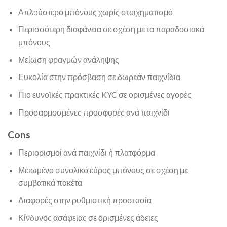
Απλούστερο μπόνους χωρίς στοιχηματισμό
Περισσότερη διαφάνεια σε σχέση με τα παραδοσιακά
μπόνους
Μείωση φραγμών ανάληψης
Ευκολία στην πρόσβαση σε δωρεάν παιχνίδια
Πιο ευνοϊκές πρακτικές KYC σε ορισμένες αγορές
Προσαρμοσμένες προσφορές ανά παιχνίδι
Cons
Περιορισμοί ανά παιχνίδι ή πλατφόρμα
Μειωμένο συνολικό εύρος μπόνους σε σχέση με
συμβατικά πακέτα
Διαφορές στην ρυθμιστική προστασία
Κίνδυνος ασάφειας σε ορισμένες άδειες