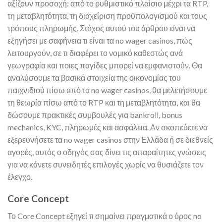
αξίζουν προσοχή: από το ρυθμιστικό πλαίσιο μέχρι τα RTP,
τη μεταβλητότητα, τη διαχείριση προϋπολογισμού και τους
τρόπους πληρωμής. Στόχος αυτού του άρθρου είναι να
εξηγήσει με σαφήνεια τι είναι τα no wager casinos, πώς
λειτουργούν, σε τι διαφέρει το νομικό καθεστώς ανά
γεωγραφία και ποιες παγίδες μπορεί να εμφανιστούν. Θα
αναλύσουμε τα βασικά στοιχεία της οικονομίας του
παιχνιδιού πίσω από τα no wager casinos, θα μελετήσουμε
τη θεωρία πίσω από το RTP και τη μεταβλητότητα, και θα
δώσουμε πρακτικές συμβουλές για bankroll, bonus
mechanics, KYC, πληρωμές και ασφάλεια. Αν σκοπεύετε να
εξερευνήσετε τα no wager casinos στην Ελλάδα ή σε διεθνείς
αγορές, αυτός ο οδηγός σας δίνει τις απαραίτητες γνώσεις
για να κάνετε συνειδητές επιλογές χωρίς να θυσιάζετε τον
έλεγχο.
Core Concept
Το Core Concept εξηγεί τι σημαίνει πραγματικά ο όρος no