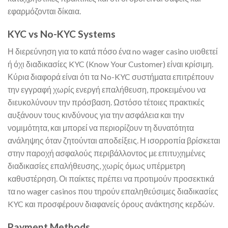
εφαρμόζονται δίκαια.
KYC vs No-KYC Systems
Η διερεύνηση για το κατά πόσο ένα no wager casino υιοθετεί
ή όχι διαδικασίες KYC (Know Your Customer) είναι κρίσιμη.
Κύρια διαφορά είναι ότι τα No-KYC συστήματα επιτρέπουν
την εγγραφή χωρίς ενεργή επαλήθευση, προκειμένου να
διευκολύνουν την πρόσβαση. Ωστόσο τέτοιες πρακτικές
αυξάνουν τους κινδύνους για την ασφάλεια και την
νομιμότητα, και μπορεί να περιορίζουν τη δυνατότητα
ανάληψης όταν ζητούνται αποδείξεις. Η ισορροπία βρίσκεται
στην παροχή ασφαλούς περιβάλλοντος με επιτυχημένες
διαδικασίες επαλήθευσης, χωρίς όμως υπέρμετρη
καθυστέρηση. Οι παίκτες πρέπει να προτιμούν προσεκτικά
τα no wager casinos που τηρούν επαληθεύσιμες διαδικασίες
KYC και προσφέρουν διαφανείς όρους ανάκτησης κερδών.
Payment Methods