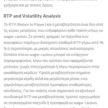
γρήγορα και με ποιους όρους.
RTP and Volatility Analysis
Το RTP (Return to Player) και η μεταβλητότητα είναι δύο από
τις κύριες μετρήσεις που ενδιαφέρουν κάθε παίκτη στους no
wager casinos. Σε γενικές γραμμές τα παιχνίδια των
κορυφαίων παρόχων διατηρούν σταθερά RTP γύρω από 96
% ή περισσότερο, με μικρές αποκλίσεις ανά κατηγορία.
Ωστόσο στα no wager casinos μπορεί να υπάρχουν
παραμορφώσεις λόγω του τρόπου που εφαρμόζονται
μπόνους χωρίς στοιχηματισμό ή λόγω περιορισμών στην
εκκαθάριση κερδών. Υψηλή μεταβλητότητα σημαίνει
μεγαλύτερα κέρδη αλλά και μεγαλύτερα ρίσκα, ενώ
χαμηλότερη μεταβλητότητα προσφέρει σταθερότερες
αποδόσεις. Για τον παίκτη, είναι σημαντικό να αξιολογεί
συνδυασμό RTP και μεταβλητότητας προτού προχωρήσει
σε συγκεκριμένα παιχνίδι ή προσφορά no wager casinos.