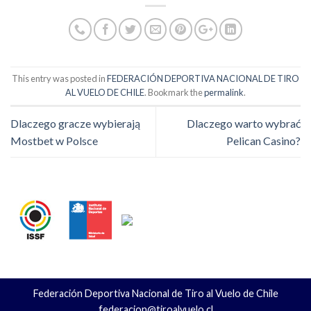
This entry was posted in
FEDERACIÓN DEPORTIVA NACIONAL DE TIRO
AL VUELO DE CHILE
. Bookmark the
permalink
.
Dlaczego gracze wybierają
Dlaczego warto wybrać
Mostbet w Polsce
Pelican Casino?
Federación Deportiva Nacional de Tiro al Vuelo de Chile
federacion@tiroalvuelo.cl