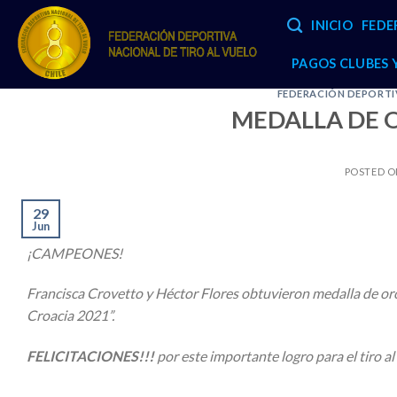
Skip
INICIO
FEDE
to
content
PAGOS CLUBES
FEDERACIÓN DEPORTIV
MEDALLA DE O
POSTED 
29
Jun
¡CAMPEONES!
Francisca Crovetto y Héctor Flores obtuvieron medalla de or
Croacia 2021”.
FELICITACIONES!!!
por este importante logro para el tiro al 