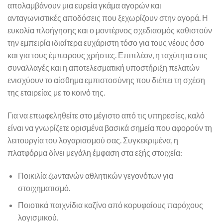
απολαμβάνουν μια ευρεία γκάμα αγορών και
ανταγωνιστικές αποδόσεις που ξεχωρίζουν στην αγορά. Η
ευκολία πλοήγησης και ο μοντέρνος σχεδιασμός καθιστούν
την εμπειρία ιδιαίτερα ευχάριστη τόσο για τους νέους όσο
και για τους έμπειρους χρήστες. Επιπλέον, η ταχύτητα στις
συναλλαγές και η αποτελεσματική υποστήριξη πελατών
ενισχύουν το αίσθημα εμπιστοσύνης που διέπει τη σχέση
της εταιρείας με το κοινό της.
Για να επωφεληθείτε στο μέγιστο από τις υπηρεσίες, καλό
είναι να γνωρίζετε ορισμένα βασικά σημεία που αφορούν τη
λειτουργία του λογαριασμού σας. Συγκεκριμένα, η
πλατφόρμα δίνει μεγάλη έμφαση στα εξής στοιχεία:
Ποικιλία ζωντανών αθλητικών γεγονότων για
στοιχηματισμό.
Ποιοτικά παιχνίδια καζίνο από κορυφαίους παρόχους
λογισμικού.