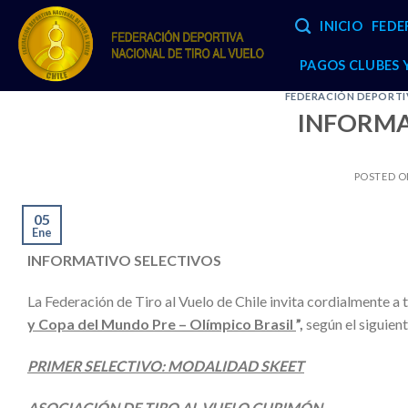
Skip
INICIO
FEDE
to
content
PAGOS CLUBES
FEDERACIÓN DEPORTIV
INFORMA
POSTED 
05
Ene
INFORMATIVO SELECTIVOS
La Federación de Tiro al Vuelo de Chile invita cordialmente a t
y Copa del Mundo Pre – Olímpico Brasil
”,
según el siguient
PRIMER SELECTIVO: MODALIDAD SKEET
ASOCIACIÓN DE TIRO AL VUELO CURIMÓN.