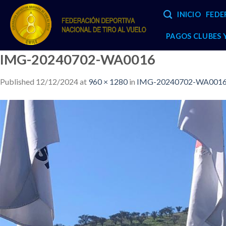
Skip
INICIO
FEDE
to
content
PAGOS CLUBES
IMG-20240702-WA0016
Published
12/12/2024
at
960 × 1280
in
IMG-20240702-WA001