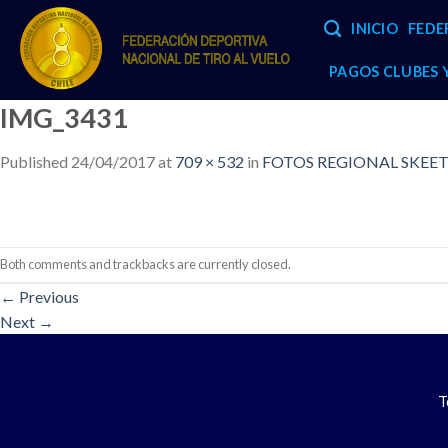
Skip
INICIO
FEDE
to
content
PAGOS CLUBES
IMG_3431
Published
24/04/2017
at
709 × 532
in
FOTOS REGIONAL SKEET –
Both comments and trackbacks are currently closed.
←
Previous
Next
→
T