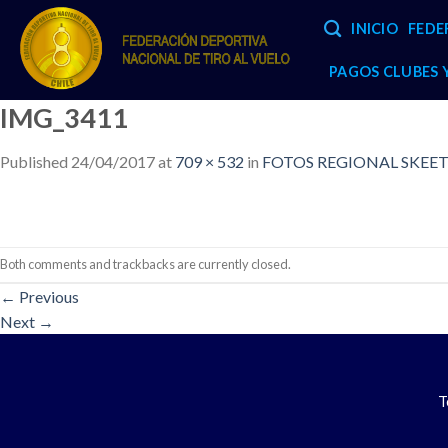
Skip
INICIO
FEDE
to
content
PAGOS CLUBES
IMG_3411
Published
24/04/2017
at
709 × 532
in
FOTOS REGIONAL SKEET –
Both comments and trackbacks are currently closed.
←
Previous
Next
→
T