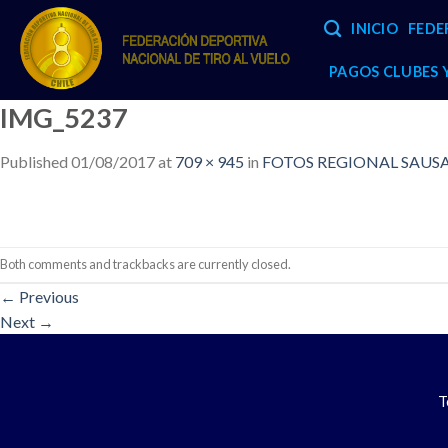
Skip
INICIO
FEDE
to
content
PAGOS CLUBES
IMG_5237
Published
01/08/2017
at
709 × 945
in
FOTOS REGIONAL SAUSAL
Both comments and trackbacks are currently closed.
←
Previous
Next
→
T