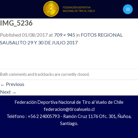
Skip
to
content
IMG_5236
Published
01/08/2017
at
709 × 945
in
FOTOS REGIONAL
SAUSALITO 29 Y 30 DE JULIO 2017
Both comments and trackbacks are currently closed.
←
Previous
Next
→
Federación Deportiva Nacional de Tiro al Vuelo de Chile
federacion@tiroalvuelo.cl
Teléfono : +56 2 24005793 - Ramón Cruz 1176 Ofc. 301, Ñuñoa,
Santiago.