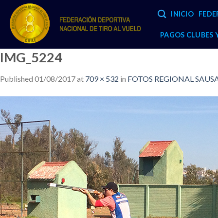
Skip
INICIO
FEDE
to
content
PAGOS CLUBES
IMG_5224
Published
01/08/2017
at
709 × 532
in
FOTOS REGIONAL SAUSAL