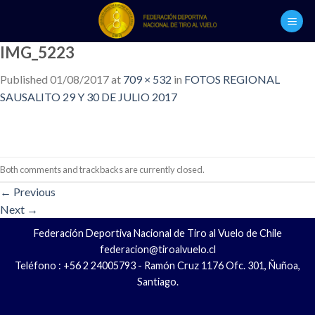
Skip
to
content
IMG_5223
Published
01/08/2017
at
709 × 532
in
FOTOS REGIONAL
SAUSALITO 29 Y 30 DE JULIO 2017
Both comments and trackbacks are currently closed.
←
Previous
Next
→
Federación Deportiva Nacional de Tiro al Vuelo de Chile
federacion@tiroalvuelo.cl
Teléfono : +56 2 24005793 - Ramón Cruz 1176 Ofc. 301, Ñuñoa,
Santiago.