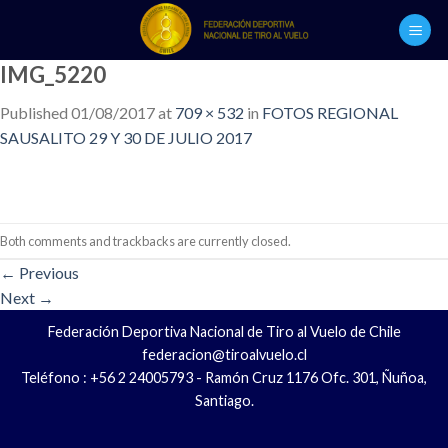
Skip
to
content
IMG_5220
Published
01/08/2017
at
709 × 532
in
FOTOS REGIONAL
SAUSALITO 29 Y 30 DE JULIO 2017
Both comments and trackbacks are currently closed.
←
Previous
Next
→
Federación Deportiva Nacional de Tiro al Vuelo de Chile
federacion@tiroalvuelo.cl
Teléfono : +56 2 24005793 - Ramón Cruz 1176 Ofc. 301, Ñuñoa,
Santiago.