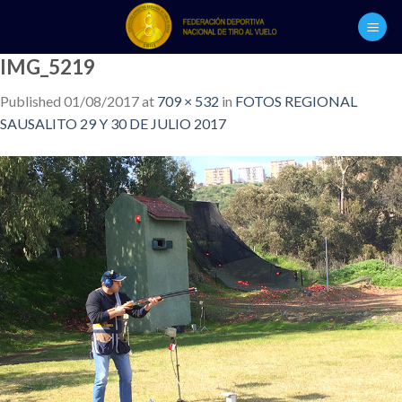
Skip
to
content
IMG_5219
Published
01/08/2017
at
709 × 532
in
FOTOS REGIONAL
SAUSALITO 29 Y 30 DE JULIO 2017