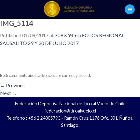
Skip
to
content
IMG_5114
Published
01/08/2017
at
709 × 945
in
FOTOS REGIONAL
SAUSALITO 29 Y 30 DE JULIO 2017
Both comments and trackbacks are currently closed.
←
Previous
Next
→
Federación Deportiva Nacional de Tiro al Vuelo de Chile
federacion@tiroalvuelo.cl
Teléfono : +56 2 24005793 - Ramón Cruz 1176 Ofc. 301, Ñuñoa,
Santiago.