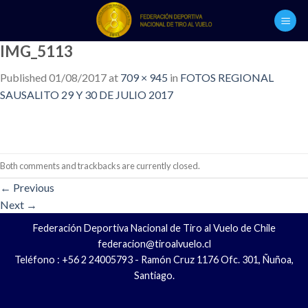
Skip
to
content
IMG_5113
Published
01/08/2017
at
709 × 945
in
FOTOS REGIONAL
SAUSALITO 29 Y 30 DE JULIO 2017
Both comments and trackbacks are currently closed.
←
Previous
Next
→
Federación Deportiva Nacional de Tiro al Vuelo de Chile
federacion@tiroalvuelo.cl
Teléfono : +56 2 24005793 - Ramón Cruz 1176 Ofc. 301, Ñuñoa,
Santiago.