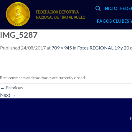
Skip
INICIO
FEDE
to
content
PAGOS CLUBES
IMG_5287
Published
24/08/2017
at
709 × 945
in
Fotos REGIONAL 19 y 20 
Both comments and trackbacks are currently closed.
←
Previous
Next
→
T