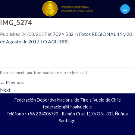
Skip
to
content
IMG_5274
Published
24/08/2017
at
709 × 532
in
Fotos REGIONAL 19 y 20
de Agosto de 2017. LO AGUIRRE
Both comments and trackbacks are currently closed.
←
Previous
Next
→
Federación Deportiva Nacional de Tiro al Vuelo de Chile
federacion@tiroalvuelo.cl
Teléfono : +56 2 24005793 - Ramón Cruz 1176 Ofc. 301, Ñuñoa,
Santiago.