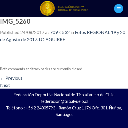
Skip
to
content
IMG_5260
Published
24/08/2017
at
709 × 532
in
Fotos REGIONAL 19 y 20
de Agosto de 2017. LO AGUIRRE
Both comments and trackbacks are currently closed.
←
Previous
Next
→
Federación Deportiva Nacional de Tiro al Vuelo de Chile
federacion@tiroalvuelo.cl
Teléfono : +56 2 24005793 - Ramón Cruz 1176 Ofc. 301, Ñuñoa,
Santiago.