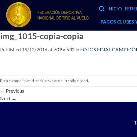
Skip
INICIO
FEDE
to
content
PAGOS CLUBES
img_1015-copia-copia
Published
19/12/2016
at
709 × 532
in
FOTOS FINAL CAMPEONA
Both comments and trackbacks are currently closed.
←
Previous
Next
→
T