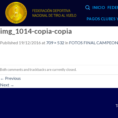
Skip
INICIO
FEDE
to
content
PAGOS CLUBES
img_1014-copia-copia
Published
19/12/2016
at
709 × 532
in
FOTOS FINAL CAMPEONA
Both comments and trackbacks are currently closed.
←
Previous
Next
→
T