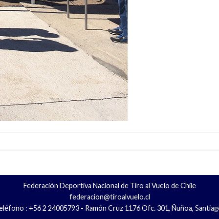
Federación Deportiva Nacional de Tiro al Vuelo de Chile
federacion@tiroalvuelo.cl
eléfono : +56 2 24005793 - Ramón Cruz 1176 Ofc. 301, Ñuñoa, Santiag