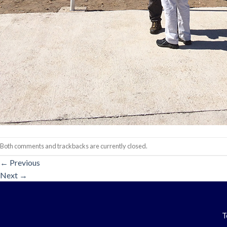
Both comments and trackbacks are currently closed.
←
Previous
Next
→
T