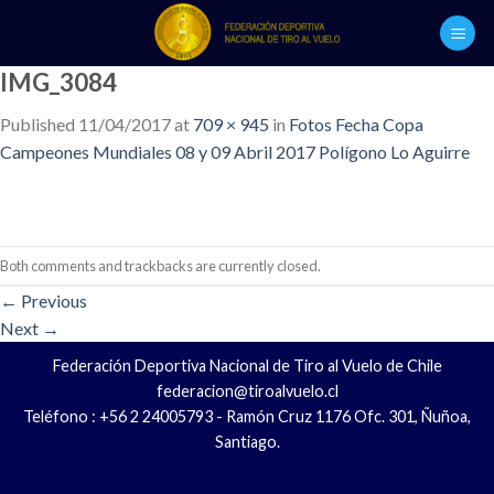
Skip
to
content
IMG_3084
Published
11/04/2017
at
709 × 945
in
Fotos Fecha Copa
Campeones Mundiales 08 y 09 Abril 2017 Polígono Lo Aguirre
Both comments and trackbacks are currently closed.
←
Previous
Next
→
Federación Deportiva Nacional de Tiro al Vuelo de Chile
federacion@tiroalvuelo.cl
Teléfono : +56 2 24005793 - Ramón Cruz 1176 Ofc. 301, Ñuñoa,
Santiago.