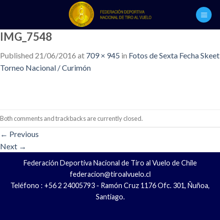
Skip
to
content
IMG_7548
Published
21/06/2016
at
709 × 945
in
Fotos de Sexta Fecha Skeet
Torneo Nacional / Curimón
Both comments and trackbacks are currently closed.
←
Previous
Next
→
Federación Deportiva Nacional de Tiro al Vuelo de Chile
federacion@tiroalvuelo.cl
Teléfono : +56 2 24005793 - Ramón Cruz 1176 Ofc. 301, Ñuñoa,
Santiago.