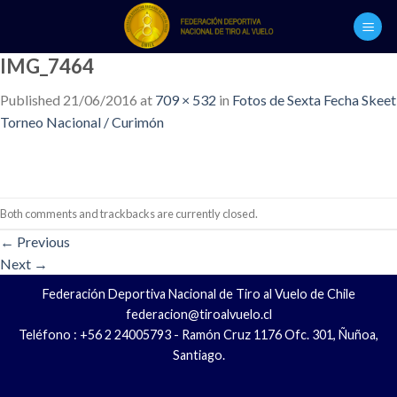
Skip
to
content
IMG_7464
Published
21/06/2016
at
709 × 532
in
Fotos de Sexta Fecha Skeet
Torneo Nacional / Curimón
Both comments and trackbacks are currently closed.
←
Previous
Next
→
Federación Deportiva Nacional de Tiro al Vuelo de Chile
federacion@tiroalvuelo.cl
Teléfono : +56 2 24005793 - Ramón Cruz 1176 Ofc. 301, Ñuñoa,
Santiago.