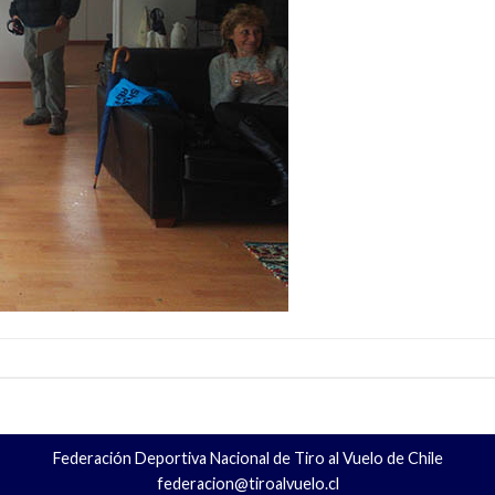
Federación Deportiva Nacional de Tiro al Vuelo de Chile
federacion@tiroalvuelo.cl