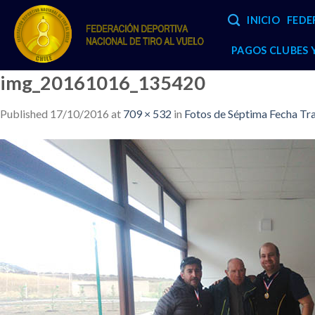
Skip
INICIO
FEDE
to
content
PAGOS CLUBES
img_20161016_135420
Published
17/10/2016
at
709 × 532
in
Fotos de Séptima Fecha Tra