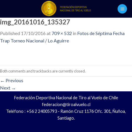
Skip
to
content
img_20161016_135327
Published
17/10/2016
at
709 × 532
in
Fotos de Séptima Fecha
Trap Torneo Nacional / Lo Aguirre
Both comments and trackbacks are currently closed.
←
Previous
Next
→
Federación Deportiva Nacional de Tiro al Vuelo de Chile
federacion@tiroalvuelo.cl
Teléfono : +56 2 24005793 - Ramón Cruz 1176 Ofc. 301, Ñuñoa,
Santiago.