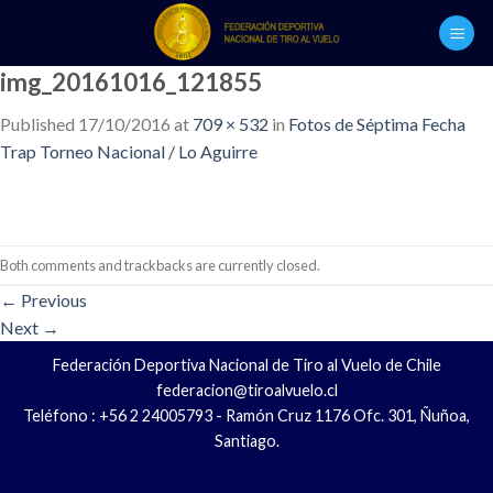
Skip
to
content
img_20161016_121855
Published
17/10/2016
at
709 × 532
in
Fotos de Séptima Fecha
Trap Torneo Nacional / Lo Aguirre
Both comments and trackbacks are currently closed.
←
Previous
Next
→
Federación Deportiva Nacional de Tiro al Vuelo de Chile
federacion@tiroalvuelo.cl
Teléfono : +56 2 24005793 - Ramón Cruz 1176 Ofc. 301, Ñuñoa,
Santiago.