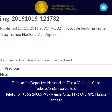
Skip
to
content
img_20161016_121732
Published
17/10/2016
at
709 × 532
in
Fotos de Séptima Fecha
Trap Torneo Nacional / Lo Aguirre
Both comments and trackbacks are currently closed.
←
Previous
Next
→
Federación Deportiva Nacional de Tiro al Vuelo de Chile
federacion@tiroalvuelo.cl
Teléfono : +56 2 24005793 - Ramón Cruz 1176 Ofc. 301, Ñuñoa,
Santiago.