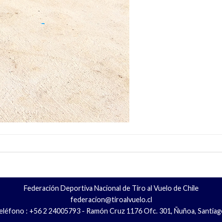
Federación Deportiva Nacional de Tiro al Vuelo de Chile
federacion@tiroalvuelo.cl
eléfono : +56 2 24005793 - Ramón Cruz 1176 Ofc. 301, Ñuñoa, Santiag