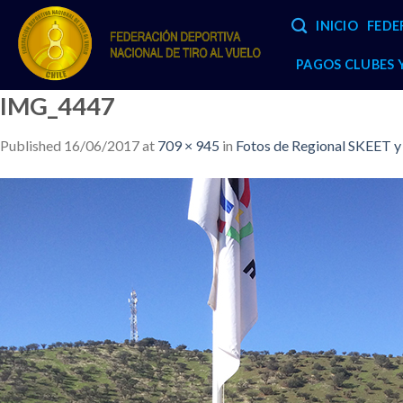
Skip
INICIO
FEDE
to
content
PAGOS CLUBES
IMG_4447
Published
16/06/2017
at
709 × 945
in
Fotos de Regional SKEET 