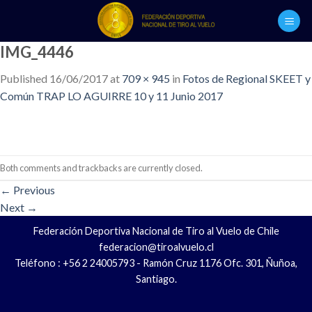
Skip
to
content
IMG_4446
Published
16/06/2017
at
709 × 945
in
Fotos de Regional SKEET y
Común TRAP LO AGUIRRE 10 y 11 Junio 2017
Both comments and trackbacks are currently closed.
←
Previous
Next
→
Federación Deportiva Nacional de Tiro al Vuelo de Chile
federacion@tiroalvuelo.cl
Teléfono : +56 2 24005793 - Ramón Cruz 1176 Ofc. 301, Ñuñoa,
Santiago.