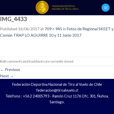
Skip
to
content
IMG_4433
Published
16/06/2017
at
709 × 945
in
Fotos de Regional SKEET y
Común TRAP LO AGUIRRE 10 y 11 Junio 2017
Both comments and trackbacks are currently closed.
←
Previous
Next
→
Federación Deportiva Nacional de Tiro al Vuelo de Chile
federacion@tiroalvuelo.cl
Teléfono : +56 2 24005793 - Ramón Cruz 1176 Ofc. 301, Ñuñoa,
Santiago.