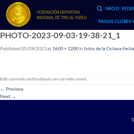
Skip
INICIO
FEDE
to
content
PAGOS CLUBES
PHOTO-2023-09-03-19-38-21_1
Published
05/09/2023
at
1600 × 1200
in
fotos de la Octava Fecha
Both comments and trackbacks are currently closed.
←
Previous
Next
→
T