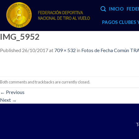
Skip
INICIO
FEDE
to
content
PAGOS CLUBES
IMG_5952
Published
26/10/2017
at
709 × 532
in
Fotos de Fecha Común TRA
Both comments and trackbacks are currently closed.
←
Previous
Next
→
T