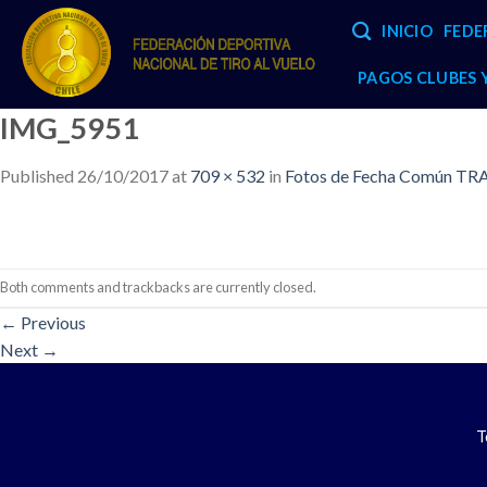
Skip
INICIO
FEDE
to
content
PAGOS CLUBES
IMG_5951
Published
26/10/2017
at
709 × 532
in
Fotos de Fecha Común TRA
Both comments and trackbacks are currently closed.
←
Previous
Next
→
T