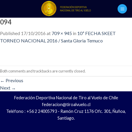
Skip
to
content
094
Published
17/10/2016
at
709 × 945
in
10ª FECHA SKEET
TORNEO NACIONAL 2016 / Santa Gloria Temuco
Both comments and trackbacks are currently closed.
←
Previous
Next
→
Federación Deportiva Nacional de Tiro al Vuelo de Chile
federacion@tiroalvuelo.cl
Teléfono : +56 2 24005793 - Ramón Cruz 1176 Ofc. 301, Ñuñoa,
Santiago.