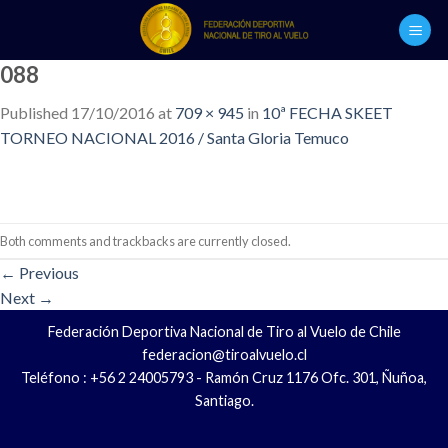
Skip
to
content
088
Published
17/10/2016
at
709 × 945
in
10ª FECHA SKEET
TORNEO NACIONAL 2016 / Santa Gloria Temuco
Both comments and trackbacks are currently closed.
←
Previous
Next
→
Federación Deportiva Nacional de Tiro al Vuelo de Chile
federacion@tiroalvuelo.cl
Teléfono : +56 2 24005793 - Ramón Cruz 1176 Ofc. 301, Ñuñoa,
Santiago.