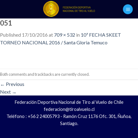
Skip
to
content
051
Published
17/10/2016
at
709 × 532
in
10ª FECHA SKEET
TORNEO NACIONAL 2016 / Santa Gloria Temuco
Both comments and trackbacks are currently closed.
←
Previous
Next
→
Federación Deportiva Nacional de Tiro al Vuelo de Chile
federacion@tiroalvuelo.cl
Teléfono : +56 2 24005793 - Ramón Cruz 1176 Ofc. 301, Ñuñoa,
Santiago.