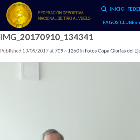
Skip
INICIO
FEDE
to
content
PAGOS CLUBES
IMG_20170910_134341
Published
13/09/2017
at
709 × 1260
in
Fotos Copa Glorias del Ej