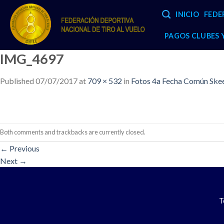
Skip
INICIO
FEDE
to
content
PAGOS CLUBES
IMG_4697
Published
07/07/2017
at
709 × 532
in
Fotos 4a Fecha Común Skee
Both comments and trackbacks are currently closed.
←
Previous
Next
→
T