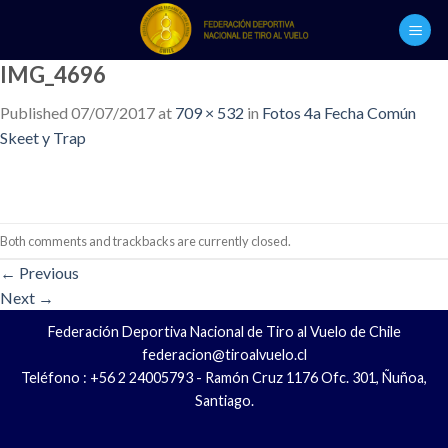
Skip
to
content
IMG_4696
Published
07/07/2017
at
709 × 532
in
Fotos 4a Fecha Común
Skeet y Trap
Both comments and trackbacks are currently closed.
←
Previous
Next
→
Federación Deportiva Nacional de Tiro al Vuelo de Chile
federacion@tiroalvuelo.cl
Teléfono : +56 2 24005793 - Ramón Cruz 1176 Ofc. 301, Ñuñoa,
Santiago.