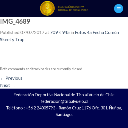
Skip
to
content
IMG_4689
Published
07/07/2017
at
709 × 945
in
Fotos 4a Fecha Común
Skeet y Trap
Both comments and trackbacks are currently closed.
←
Previous
Next
→
Federación Deportiva Nacional de Tiro al Vuelo de Chile
federacion@tiroalvuelo.cl
Teléfono : +56 2 24005793 - Ramón Cruz 1176 Ofc. 301, Ñuñoa,
Santiago.