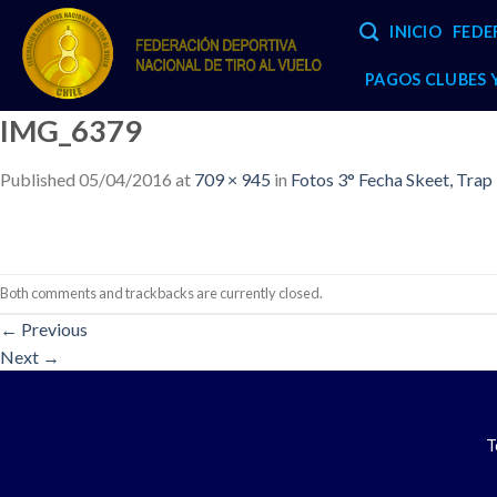
Skip
INICIO
FEDE
to
content
PAGOS CLUBES
IMG_6379
Published
05/04/2016
at
709 × 945
in
Fotos 3° Fecha Skeet, Trap 
Both comments and trackbacks are currently closed.
←
Previous
Next
→
T