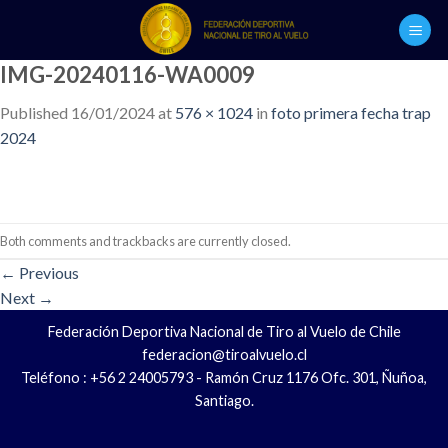
Skip
to
content
IMG-20240116-WA0009
Published
16/01/2024
at
576 × 1024
in
foto primera fecha trap
2024
Both comments and trackbacks are currently closed.
←
Previous
Next
→
Federación Deportiva Nacional de Tiro al Vuelo de Chile
federacion@tiroalvuelo.cl
Teléfono : +56 2 24005793 - Ramón Cruz 1176 Ofc. 301, Ñuñoa,
Santiago.