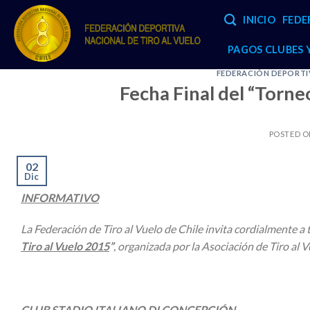
Skip
INICIO
FEDE
to
content
PAGOS CLUBES
FEDERACIÓN DEPORTIV
Fecha Final del “Torne
POSTED 
02
Dic
INFORMATIVO
La Federación de Tiro al Vuelo de Chile invita cordialmente a t
Tiro al Vuelo 2015
”
, organizada por la Asociación de Tiro al Vu
CLUB STADIO ITALIANO DI CONCEPCIÓN