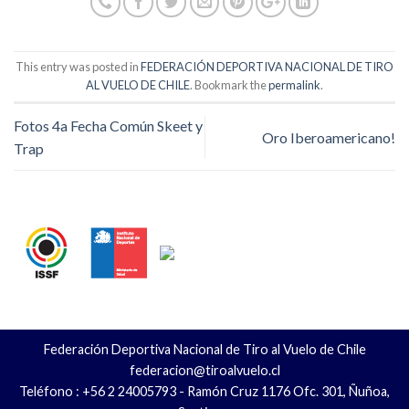
This entry was posted in
FEDERACIÓN DEPORTIVA NACIONAL DE TIRO
AL VUELO DE CHILE
. Bookmark the
permalink
.
Fotos 4a Fecha Común Skeet y
Oro Iberoamericano!
Trap
Federación Deportiva Nacional de Tiro al Vuelo de Chile
federacion@tiroalvuelo.cl
Teléfono : +56 2 24005793 - Ramón Cruz 1176 Ofc. 301, Ñuñoa,