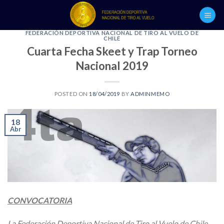
Skip
to
content
FEDERACIÓN DEPORTIVA NACIONAL DE TIRO AL VUELO DE
CHILE
Cuarta Fecha Skeet y Trap Torneo
Nacional 2019
POSTED ON
18/04/2019
BY
ADMINMEMO
18
Abr
CONVOCATORIA
La Federación Deportiva Nacional de Tiro al Vuelo de Chile,