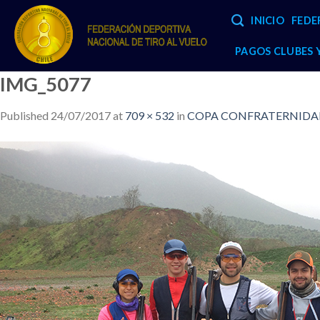
Skip
INICIO
FEDE
to
content
PAGOS CLUBES
IMG_5077
Published
24/07/2017
at
709 × 532
in
COPA CONFRATERNIDA